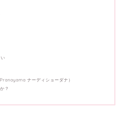
る
すい
a Pranayama ナーディショーダナ）
か？