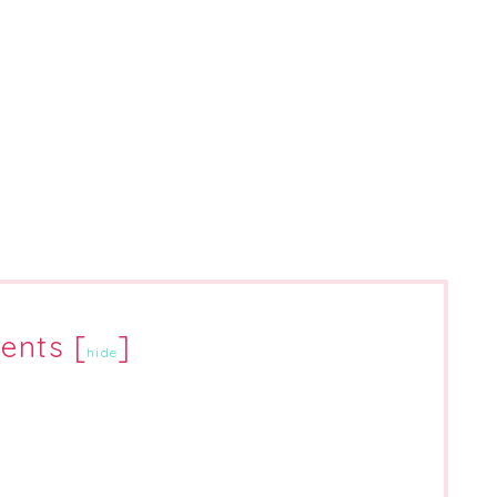
ents
[
]
hide