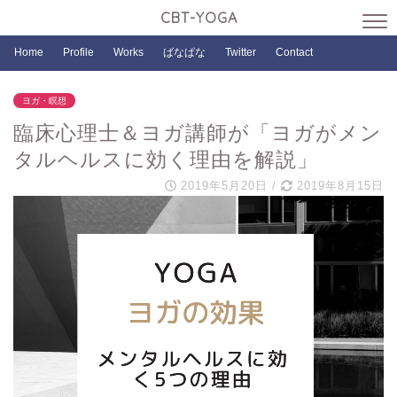
CBT-YOGA
Home
Profile
Works
ばなぱな
Twitter
Contact
ヨガ・瞑想
臨床心理士＆ヨガ講師が「ヨガがメン
タルヘルスに効く理由を解説」
2019年5月20日
/
2019年8月15日