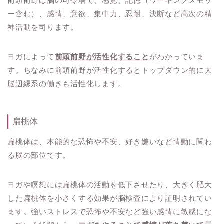
前頭前野は脳の司令塔で、感覚、記憶（ワーキングメモリ
ー含む）、感情、意欲、集中力、忍耐、決断など高次の精
神活動を司ります。
ヨガによって
前頭前野が活性化すること
がわかっていま
す。ちなみに前頭前野が活性化するとトップダウン的に大
脳辺縁系の働きも活性化します。
扁桃体
扁桃体は、本能的な恐怖や不安、好き嫌いなど情動に関わ
る脳の部位です。
ヨガや瞑想には扁桃体の活動を低下させたり、大きく肥大
した扁桃体を小さくする効果が脳検査により証明されてい
ます。強いストレスで恐怖や不安など強い感情に敏感にな