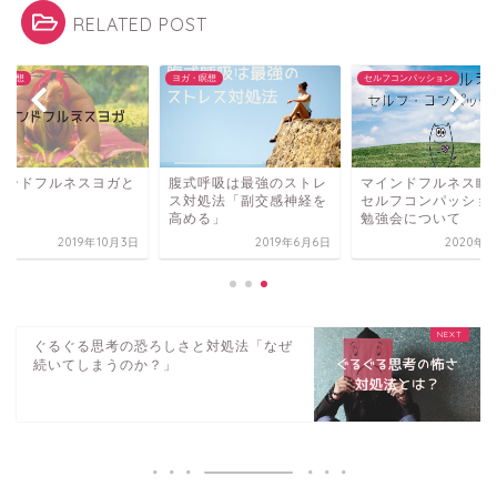
RELATED POST
・瞑想
ヨガ・瞑想
セルフコンパッション
インドフルネスヨガと
腹式呼吸は最強のストレ
マインドフルネス瞑
ス対処法「副交感神経を
セルフコンパッショ
高める」
勉強会について
2019年10月3日
2019年6月6日
2020年8
ぐるぐる思考の恐ろしさと対処法「なぜ
続いてしまうのか？」