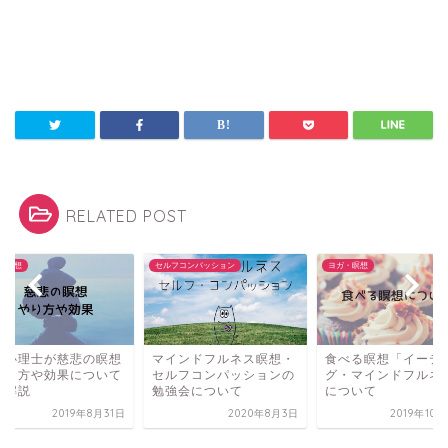
RELATED POST
・瞑想
セルフコンパッション
ヨガ・瞑想
床心理士が慈悲の瞑想
マインドフルネス瞑想・
食べる瞑想「イーテ
やり方や効果について
セルフコンパッションの
グ・マインドフルネ
底解説
勉強会について
について
2019年8月31日
2020年8月3日
2019年10