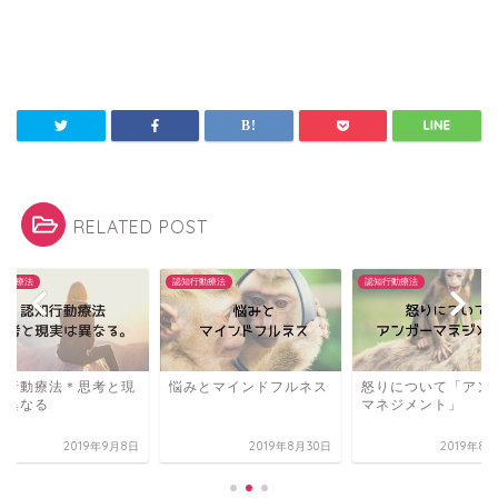
RELATED POST
認知行動療法
認知行動療法
認知行動療
と現
悩みとマインドフルネス
怒りについて「アンガー
認知行
マネジメント」
実は異
9月8日
2019年8月30日
2019年8月29日